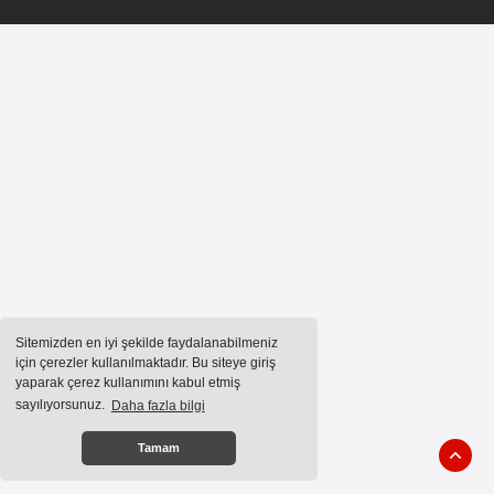
haber yazılımı
haber paketi
haber scripti
haber yazılım
haber script
Sitemizden en iyi şekilde faydalanabilmeniz
için çerezler kullanılmaktadır. Bu siteye giriş
yaparak çerez kullanımını kabul etmiş
sayılıyorsunuz.
Daha fazla bilgi
Tamam