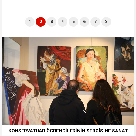
1
2
3
4
5
6
7
8
KONSERVATUAR ÖGRENCİLERİNİN SERGİSİNE SANAT