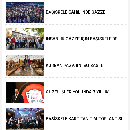
BAŞİSKELE SAHİLİ’NDE GAZZE
GÜNLERİ’NE YOĞUN İLGİ
İNSANLIK GAZZE İÇİN BAŞİSKELE’DE
TEK YÜREK OLACAK
KURBAN PAZARINI SU BASTI:
YÜZLERCE HAYVANIN APAR TOPAR
TAHLİYESİNDE ZOR ANLAR
GÜZEL İŞLER YOLUNDA 7 YILLIK
HİZMET VE ESERLER TANITILDI
BAŞİSKELE KART TANITIM TOPLANTISI
GERÇEKLEŞTİRİLDİ