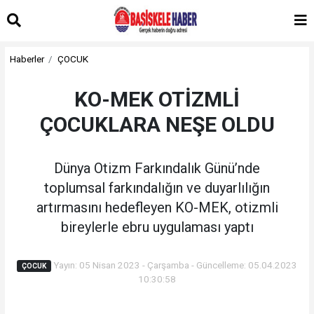
Haberler
ÇOCUK
KO-MEK OTİZMLİ
ÇOCUKLARA NEŞE OLDU
Dünya Otizm Farkındalık Günü’nde
toplumsal farkındalığın ve duyarlılığın
artırmasını hedefleyen KO-MEK, otizmli
bireylerle ebru uygulaması yaptı
Yayın: 05 Nisan 2023 - Çarşamba - Güncelleme: 05.04.2023
ÇOCUK
10:30:58