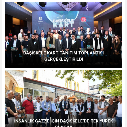
BAŞİSKELE KART TANITIM TOPLANTISI
GERÇEKLEŞTİRİLDİ
İNSANLIK GAZZE İÇİN BAŞİSKELE’DE TEK YÜREK