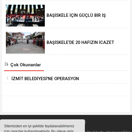
BAŞİSKELE İÇİN GÜÇLÜ BİR İŞ
BİRLİĞİYLE ÇALIŞIYORUZ
BAŞİSKELE’DE 20 HAFIZIN İCAZET
SEVİNCİ
Çok Okunanlar
1.
İZMİT BELEDİYESİ'NE OPERASYON
Sitemizden en iyi şekilde faydalanabilmeniz
için çerezler kullanılmaktadır. Bu siteye giriş
Sitemizde bulunan içeriklerin tüm hakları saklı tutulmaktadır, izinsiz içerikler