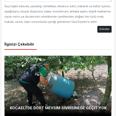
Suç teşkil edecek, yasadışı, tehditkar, rahatsız edici, hakaret ve küfür içeren,
aşağılayıcı, küçük düşürücü, kaba, müstehcen, ahlaka aykırı, kişilik haklarına
zarar verici ya da benzeri niteliklerde içeriklerden doğan her türlü mali,
hukuki, cezai, idari sorumluluk içeriği gönderen Üye/Üyeler’e aittir.
Gönder
İlginizi Çekebilir
KOCAELİ’DE DÖRT MEVSİM SİVRİSİNEĞE GEÇİT YOK