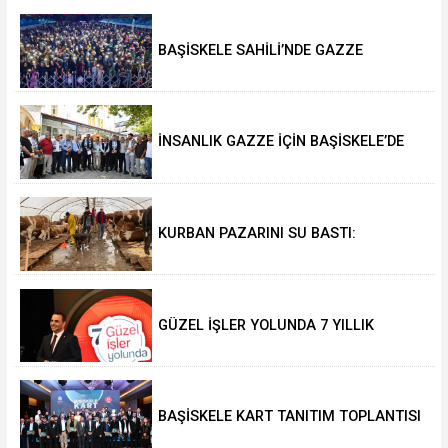
BAŞİSKELE SAHİLİ’NDE GAZZE
GÜNLERİ’NE YOĞUN İLGİ
İNSANLIK GAZZE İÇİN BAŞİSKELE’DE
TEK YÜREK OLACAK
KURBAN PAZARINI SU BASTI:
YÜZLERCE HAYVANIN APAR TOPAR
TAHLİYESİNDE ZOR ANLAR
GÜZEL İŞLER YOLUNDA 7 YILLIK
HİZMET VE ESERLER TANITILDI
BAŞİSKELE KART TANITIM TOPLANTISI
GERÇEKLEŞTİRİLDİ