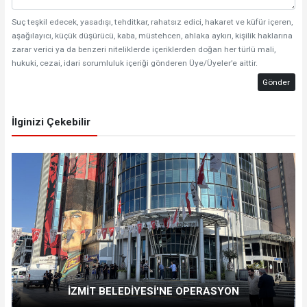
Suç teşkil edecek, yasadışı, tehditkar, rahatsız edici, hakaret ve küfür içeren,
aşağılayıcı, küçük düşürücü, kaba, müstehcen, ahlaka aykırı, kişilik haklarına
zarar verici ya da benzeri niteliklerde içeriklerden doğan her türlü mali,
hukuki, cezai, idari sorumluluk içeriği gönderen Üye/Üyeler’e aittir.
Gönder
İlginizi Çekebilir
İZMİT BELEDİYESİ'NE OPERASYON