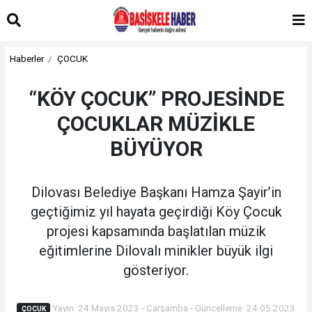
Haberler
ÇOCUK
“KÖY ÇOCUK” PROJESİNDE
ÇOCUKLAR MÜZİKLE
BÜYÜYOR
Dilovası Belediye Başkanı Hamza Şayir’in
geçtiğimiz yıl hayata geçirdiği Köy Çocuk
projesi kapsamında başlatılan müzik
eğitimlerine Dilovalı minikler büyük ilgi
gösteriyor.
Yayın: 24 Mayıs 2023 - Çarşamba - Güncelleme: 24.05.2023
ÇOCUK