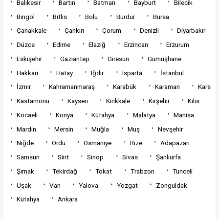
Balıkesir
Bartın
Batman
Bayburt
Bilecik
Bingöl
Bitlis
Bolu
Burdur
Bursa
Çanakkale
Çankırı
Çorum
Denizli
Diyarbakır
Düzce
Edirne
Elazığ
Erzincan
Erzurum
Eskişehir
Gaziantep
Giresun
Gümüşhane
Hakkari
Hatay
Iğdır
Isparta
İstanbul
İzmir
Kahramanmaraş
Karabük
Karaman
Kars
Kastamonu
Kayseri
Kırıkkale
Kırşehir
Kilis
Kocaeli
Konya
Kütahya
Malatya
Manisa
Mardin
Mersin
Muğla
Muş
Nevşehir
Niğde
Ordu
Osmaniye
Rize
Adapazarı
Samsun
Siirt
Sinop
Sivas
Şanlıurfa
Şırnak
Tekirdağ
Tokat
Trabzon
Tunceli
Uşak
Van
Yalova
Yozgat
Zonguldak
Kütahya
Ankara