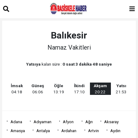
Balıkesir
Namaz Vakitleri
Yatsıya
kalan süre :
0 saat 3 dakika 48 saniye
İmsak
Güneş
Öğle
İkindi
Akşam
Yatsı
04:18
06:06
13:19
17:10
20:22
21:53
Adana
Adıyaman
Afyon
Ağrı
Aksaray
Amasya
Antalya
Ardahan
Artvin
Aydın