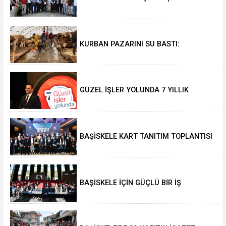
TEK YÜREK OLACAK
KURBAN PAZARINI SU BASTI:
YÜZLERCE HAYVANIN APAR TOPAR
TAHLİYESİNDE ZOR ANLAR
GÜZEL İŞLER YOLUNDA 7 YILLIK
HİZMET VE ESERLER TANITILDI
BAŞİSKELE KART TANITIM TOPLANTISI
GERÇEKLEŞTİRİLDİ
BAŞİSKELE İÇİN GÜÇLÜ BİR İŞ
BİRLİĞİYLE ÇALIŞIYORUZ