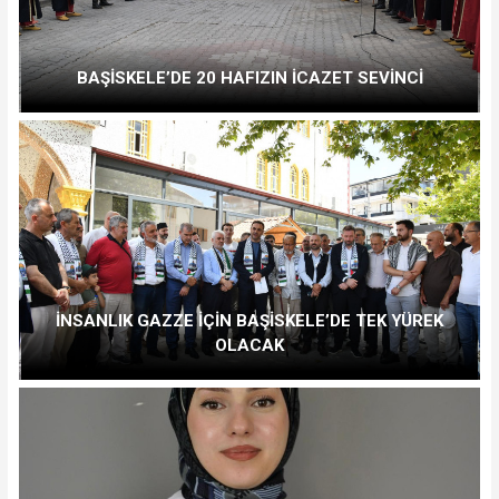
BAŞİSKELE’DE 20 HAFIZIN İCAZET SEVİNCİ
İNSANLIK GAZZE İÇİN BAŞİSKELE’DE TEK YÜREK
OLACAK