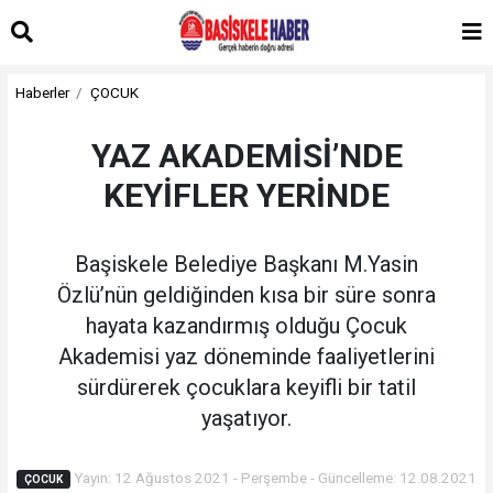
Haberler
ÇOCUK
YAZ AKADEMİSİ’NDE
KEYİFLER YERİNDE
Başiskele Belediye Başkanı M.Yasin
Özlü’nün geldiğinden kısa bir süre sonra
hayata kazandırmış olduğu Çocuk
Akademisi yaz döneminde faaliyetlerini
sürdürerek çocuklara keyifli bir tatil
yaşatıyor.
Yayın: 12 Ağustos 2021 - Perşembe - Güncelleme: 12.08.2021
ÇOCUK