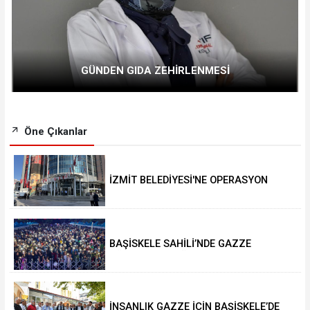
GÜNDEN GIDA ZEHİRLENMESİ
Öne Çıkanlar
İZMİT BELEDİYESİ'NE OPERASYON
BAŞİSKELE SAHİLİ’NDE GAZZE
GÜNLERİ’NE YOĞUN İLGİ
İNSANLIK GAZZE İÇİN BAŞİSKELE’DE