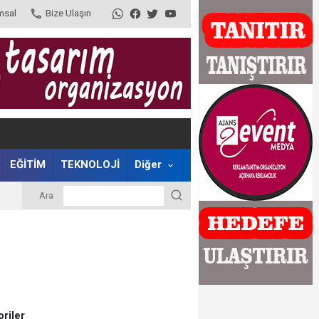
msal
Bize Ulaşın
EĞİTİM
TEKNOLOJİ
Diğer
Ara
riler