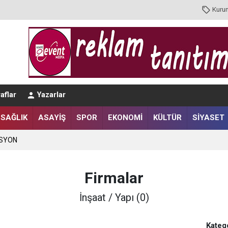
Kuru
aflar
Yazarlar
SAĞLIK
ASAYİŞ
SPOR
EKONOMİ
KÜLTÜR
SİYASET
ASYON
Firmalar
İnşaat / Yapı (0)
Katego