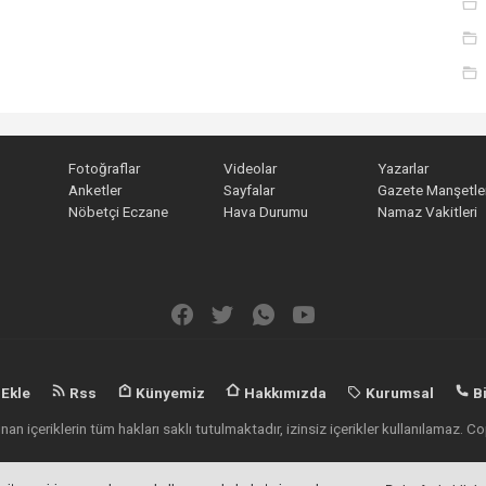
Fotoğraflar
Videolar
Yazarlar
Anketler
Sayfalar
Gazete Manşetler
Nöbetçi Eczane
Hava Durumu
Namaz Vakitleri
 Ekle
Rss
Künyemiz
Hakkımızda
Kurumsal
Bi
an içeriklerin tüm hakları saklı tutulmaktadır, izinsiz içerikler kullanılamaz.
Haber Yazılımı:
Haber Sistemleri