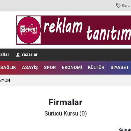
Kuru
aflar
Yazarlar
SAĞLIK
ASAYİŞ
SPOR
EKONOMİ
KÜLTÜR
SİYASET
ASYON
Firmalar
Sürücü Kursu (0)
Katego