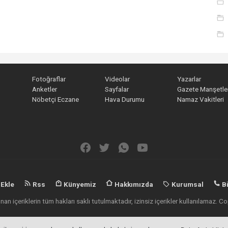
Fotoğraflar
Videolar
Yazarlar
Anketler
Sayfalar
Gazete Manşetler
Nöbetçi Eczane
Hava Durumu
Namaz Vakitleri
 Ekle
Rss
Künyemiz
Hakkımızda
Kurumsal
Bi
an içeriklerin tüm hakları saklı tutulmaktadır, izinsiz içerikler kullanılamaz.
Haber Yazılımı:
Haber Sistemleri