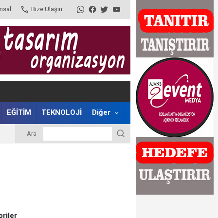
msal
Bize Ulaşın
EĞİTİM
TEKNOLOJİ
Diğer
Ara
riler