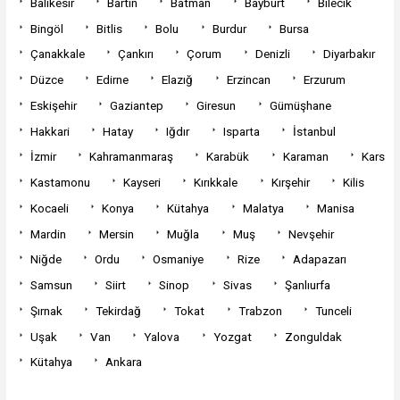
Balıkesir
Bartın
Batman
Bayburt
Bilecik
Bingöl
Bitlis
Bolu
Burdur
Bursa
Çanakkale
Çankırı
Çorum
Denizli
Diyarbakır
Düzce
Edirne
Elazığ
Erzincan
Erzurum
Eskişehir
Gaziantep
Giresun
Gümüşhane
Hakkari
Hatay
Iğdır
Isparta
İstanbul
İzmir
Kahramanmaraş
Karabük
Karaman
Kars
Kastamonu
Kayseri
Kırıkkale
Kırşehir
Kilis
Kocaeli
Konya
Kütahya
Malatya
Manisa
Mardin
Mersin
Muğla
Muş
Nevşehir
Niğde
Ordu
Osmaniye
Rize
Adapazarı
Samsun
Siirt
Sinop
Sivas
Şanlıurfa
Şırnak
Tekirdağ
Tokat
Trabzon
Tunceli
Uşak
Van
Yalova
Yozgat
Zonguldak
Kütahya
Ankara