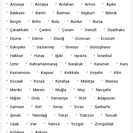
Amasya
Antalya
Ardahan
Artvin
Aydın
Balıkesir
Bartın
Batman
Bayburt
Bilecik
Bingöl
Bitlis
Bolu
Burdur
Bursa
Çanakkale
Çankırı
Çorum
Denizli
Diyarbakır
Düzce
Edirne
Elazığ
Erzincan
Erzurum
Eskişehir
Gaziantep
Giresun
Gümüşhane
Hakkari
Hatay
Iğdır
Isparta
İstanbul
İzmir
Kahramanmaraş
Karabük
Karaman
Kars
Kastamonu
Kayseri
Kırıkkale
Kırşehir
Kilis
Kocaeli
Konya
Kütahya
Malatya
Manisa
Mardin
Mersin
Muğla
Muş
Nevşehir
Niğde
Ordu
Osmaniye
Rize
Adapazarı
Samsun
Siirt
Sinop
Sivas
Şanlıurfa
Şırnak
Tekirdağ
Tokat
Trabzon
Tunceli
Uşak
Van
Yalova
Yozgat
Zonguldak
Kütahya
Ankara