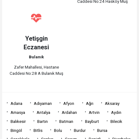
Caddesi No:24 Hasköy Muş
Yetişgin
Eczanesi
Bulanık
Zafer Mahallesi, Hastane
Caddesi No:28 A Bulanık Muş
Adana
Adıyaman
Afyon
Ağrı
Aksaray
Amasya
Antalya
Ardahan
Artvin
Aydın
Balıkesir
Bartın
Batman
Bayburt
Bilecik
Bingöl
Bitlis
Bolu
Burdur
Bursa