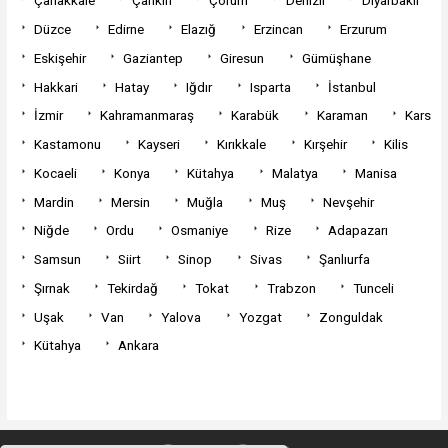
Çanakkale
Çankırı
Çorum
Denizli
Diyarbakır
Düzce
Edirne
Elazığ
Erzincan
Erzurum
Eskişehir
Gaziantep
Giresun
Gümüşhane
Hakkari
Hatay
Iğdır
Isparta
İstanbul
İzmir
Kahramanmaraş
Karabük
Karaman
Kars
Kastamonu
Kayseri
Kırıkkale
Kırşehir
Kilis
Kocaeli
Konya
Kütahya
Malatya
Manisa
Mardin
Mersin
Muğla
Muş
Nevşehir
Niğde
Ordu
Osmaniye
Rize
Adapazarı
Samsun
Siirt
Sinop
Sivas
Şanlıurfa
Şırnak
Tekirdağ
Tokat
Trabzon
Tunceli
Uşak
Van
Yalova
Yozgat
Zonguldak
Kütahya
Ankara