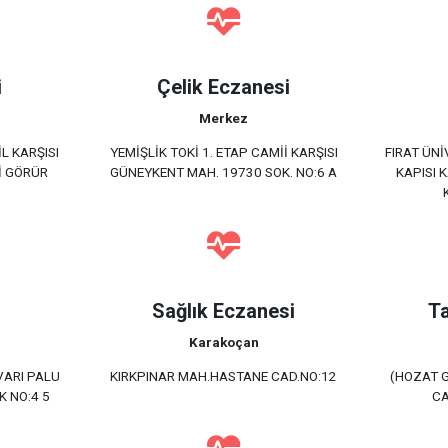
i
Çelik Eczanesi
Merkez
L KARŞISI
YEMİŞLİK TOKİ 1. ETAP CAMİİ KARŞISI
FIRAT ÜNİ
İ GÖRÜR
GÜNEYKENT MAH. 19730 SOK. NO:6 A
KAPISI 
Sağlık Eczanesi
Ta
Karakoçan
ARI PALU
KIRKPINAR MAH.HASTANE CAD.NO:12
(HOZAT G
K NO:4 5
CA