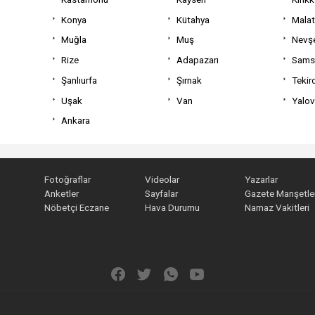
Konya
Kütahya
Mala
Muğla
Muş
Nevşe
Rize
Adapazarı
Sams
Şanlıurfa
Şırnak
Tekir
Uşak
Van
Yalo
Ankara
Fotoğraflar
Videolar
Yazarlar
Anketler
Sayfalar
Gazete Manşetler
Nöbetçi Eczane
Hava Durumu
Namaz Vakitleri