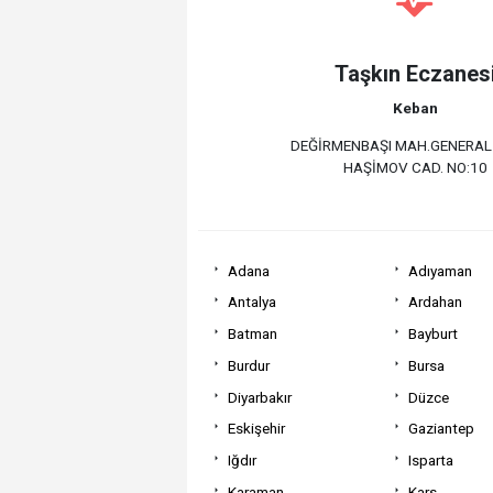
Taşkın Eczanes
Keban
DEĞİRMENBAŞI MAH.GENERAL
HAŞİMOV CAD. NO:10
Adana
Adıyaman
Antalya
Ardahan
Batman
Bayburt
Burdur
Bursa
Diyarbakır
Düzce
Eskişehir
Gaziantep
Iğdır
Isparta
Karaman
Kars