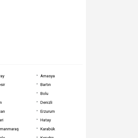
ray
Amasya
sir
Bartın
Bolu
m
Denizli
can
Erzurum
ri
Hatay
amanmaraş
Karabük
ale
Kırşehir