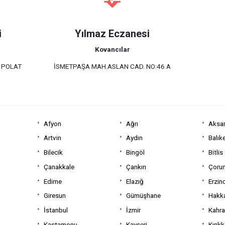
i
Yılmaz Eczanesi
Kovancılar
 POLAT
İSMETPAŞA MAH.ASLAN CAD. NO:46 A
Afyon
Ağrı
Aksa
Artvin
Aydın
Balıke
Bilecik
Bingöl
Bitlis
Çanakkale
Çankırı
Çoru
Edirne
Elazığ
Erzin
Giresun
Gümüşhane
Hakka
İstanbul
İzmir
Kahr
Kastamonu
Kayseri
Kırıkk