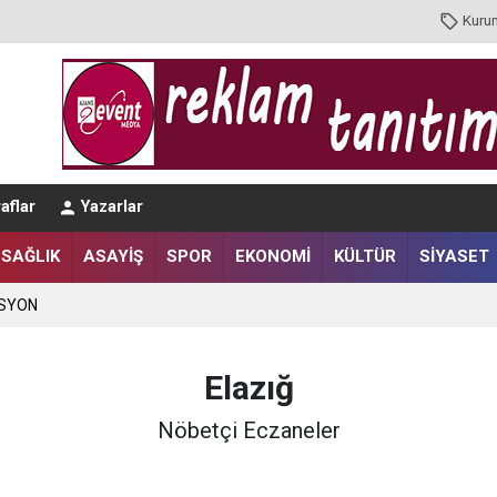
Kuru
aflar
Yazarlar
SAĞLIK
ASAYİŞ
SPOR
EKONOMİ
KÜLTÜR
SİYASET
ASYON
Elazığ
Nöbetçi Eczaneler