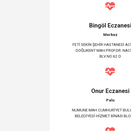
Bingöl Eczanes
Merkez
FETİ SEKİN ŞEHİR HASTANESİ ACİ
DOĞUKENT MAH.PROF.DR. NAC
BLV.NO:62 D
Onur Eczanesi
Palu
NUMUNE MAH CUMHURİYET BULV
BELEDİYESİ HİZMET BİNASI BLO