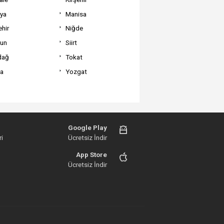
tya
Manisa
hir
Niğde
un
Siirt
dağ
Tokat
va
Yozgat
Google Play
i
Ücretsiz İndir
App Store
Ücretsiz İndir