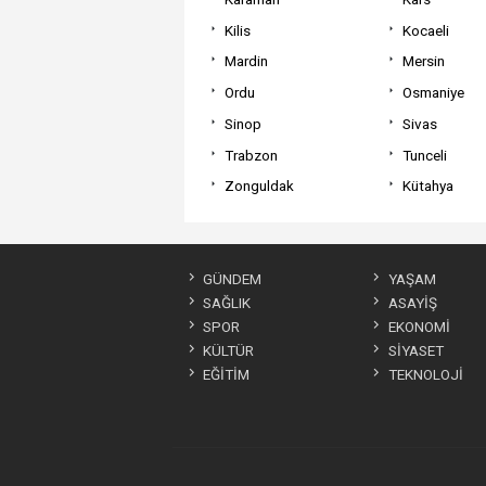
Kilis
Kocaeli
Mardin
Mersin
Ordu
Osmaniye
Sinop
Sivas
Trabzon
Tunceli
Zonguldak
Kütahya
GÜNDEM
YAŞAM
SAĞLIK
ASAYİŞ
SPOR
EKONOMİ
KÜLTÜR
SİYASET
EĞİTİM
TEKNOLOJİ