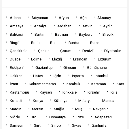
Adana
Adıyaman
Afyon
Ağrı
Aksaray
Amasya
Antalya
Ardahan
Artvin
Aydın
Balıkesir
Bartın
Batman
Bayburt
Bilecik
Bingöl
Bitlis
Bolu
Burdur
Bursa
Çanakkale
Çankırı
Çorum
Denizli
Diyarbakır
Düzce
Edirne
Elazığ
Erzincan
Erzurum
Eskişehir
Gaziantep
Giresun
Gümüşhane
Hakkari
Hatay
Iğdır
Isparta
İstanbul
İzmir
Kahramanmaraş
Karabük
Karaman
Kars
Kastamonu
Kayseri
Kırıkkale
Kırşehir
Kilis
Kocaeli
Konya
Kütahya
Malatya
Manisa
Mardin
Mersin
Muğla
Muş
Nevşehir
Niğde
Ordu
Osmaniye
Rize
Adapazarı
Samsun
Siirt
Sinop
Sivas
Şanlıurfa