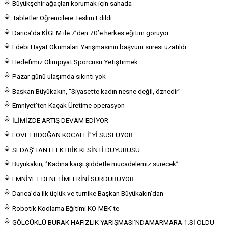
Büyükşehir ağaçları korumak için sahada
Tabletler Öğrencilere Teslim Edildi
Darıca’da KİGEM ile 7’den 70’e herkes eğitim görüyor
Edebi Hayat Okumaları Yarışmasının başvuru süresi uzatıldı
Hedefimiz Olimpiyat Sporcusu Yetiştirmek
Pazar günü ulaşımda sıkıntı yok
Başkan Büyükakın, “Siyasette kadın nesne değil, öznedir”
Emniyet'ten Kaçak Üretime operasyon
İLİMİZDE ARTIŞ DEVAM EDİYOR
LOVE ERDOĞAN KOCAELİ''Yİ SÜSLÜYOR
SEDAŞ’TAN ELEKTRİK KESİNTİ DUYURUSU
Büyükakın; ‘’Kadına karşı şiddetle mücadelemiz sürecek’’
EMNİYET DENETİMLERİNİ SÜRDÜRÜYOR
Darıca’da ilk üçlük ve turnike Başkan Büyükakın’dan
Robotik Kodlama Eğitimi KO-MEK’te
GÖLCÜKLÜ BURAK HAFIZLIK YARIŞMASI’NDAMARMARA 1.Sİ OLDU