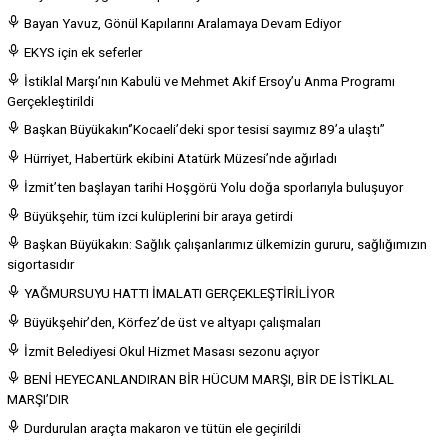
Bayan Yavuz, Gönül Kapılarını Aralamaya Devam Ediyor
EKYS için ek seferler
İstiklal Marşı’nın Kabulü ve Mehmet Akif Ersoy’u Anma Programı
Gerçekleştirildi
Başkan Büyükakın‘’Kocaeli’deki spor tesisi sayımız 89’a ulaştı’’
Hürriyet, Habertürk ekibini Atatürk Müzesi’nde ağırladı
İzmit’ten başlayan tarihi Hoşgörü Yolu doğa sporlarıyla buluşuyor
Büyükşehir, tüm izci kulüplerini bir araya getirdi
Başkan Büyükakın: Sağlık çalışanlarımız ülkemizin gururu, sağlığımızın
sigortasıdır
YAĞMURSUYU HATTI İMALATI GERÇEKLEŞTİRİLİYOR
Büyükşehir’den, Körfez’de üst ve altyapı çalışmaları
İzmit Belediyesi Okul Hizmet Masası sezonu açıyor
BENİ HEYECANLANDIRAN BİR HÜCUM MARŞI, BİR DE İSTİKLAL
MARŞI’DIR
Durdurulan araçta makaron ve tütün ele geçirildi