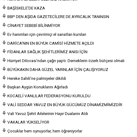
BAŞİSKELE’DE KAZA
BBP DEN AŞIDA GAZETECİLERE DE AYRICALIK TANINSIN
CİNAYET SEBEBİ BİLİNMİYOR
Ev hanımları için çevrimiçi el sanatları kursları
DARİCA'NIN EN BÜYÜK CAMİSİ HİZMETE AÇILDI
FİDANLAR SAĞLIK ŞEHİTLERİMİZ ANISI İÇİN
Hürriyet Dilovası’ndan çağrı yaptı: Derneklerin özerk bütçesi olmalı
BÜYÜKAKIN DAHA GÜZEL YARINLAR İÇİN ÇALIŞIYORUZ
Hereke Sahili’ne palmiyeler dikildi
Başkan Aygün Konuklarını Ağırladı
KOCAELİ VANLILAR FEDERASYONU KURULDU
VALİ SEDDAR YAVUZ EN BÜYÜK GÜCÜMÜZ DİNAMİZMİMİZDİR
Vali Yavuz Şehit Ailelerinin Hayır Dualarını Aldı
VAKALAR YÜKSELİYOR
Çocuklar hem oynuyorlar, hem öğreniyorlar