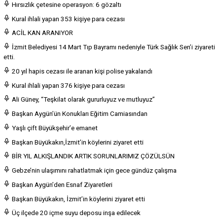
Hırsızlık çetesine operasyon: 6 gözaltı
Kural ihlali yapan 353 kişiye para cezası
ACİL KAN ARANIYOR
İzmit Belediyesi 14 Mart Tıp Bayramı nedeniyle Türk Sağlık Sen’i ziyareti
etti.
20 yıl hapis cezası ile aranan kişi polise yakalandı
Kural ihlali yapan 376 kişiye para cezası
Ali Güney, “Teşkilat olarak gururluyuz ve mutluyuz”
Başkan Aygün’ün Konukları Eğitim Camiasından
Yaşlı çift Büyükşehir’e emanet
Başkan Büyükakın,İzmit’in köylerini ziyaret etti
BİR YIL ALKIŞLANDIK ARTIK SORUNLARIMIZ ÇÖZÜLSÜN
Gebze’nin ulaşımını rahatlatmak için gece gündüz çalışma
Başkan Aygün’den Esnaf Ziyaretleri
Başkan Büyükakın, İzmit’in köylerini ziyaret etti
Üç ilçede 20 içme suyu deposu inşa edilecek