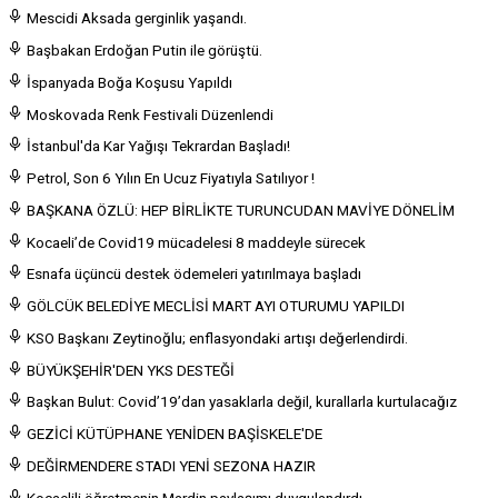
Mescidi Aksada gerginlik yaşandı.
Başbakan Erdoğan Putin ile görüştü.
İspanyada Boğa Koşusu Yapıldı
Moskovada Renk Festivali Düzenlendi
İstanbul'da Kar Yağışı Tekrardan Başladı!
Petrol, Son 6 Yılın En Ucuz Fiyatıyla Satılıyor !
BAŞKANA ÖZLÜ: HEP BİRLİKTE TURUNCUDAN MAVİYE DÖNELİM
Kocaeli’de Covid19 mücadelesi 8 maddeyle sürecek
Esnafa üçüncü destek ödemeleri yatırılmaya başladı
GÖLCÜK BELEDİYE MECLİSİ MART AYI OTURUMU YAPILDI
KSO Başkanı Zeytinoğlu; enflasyondaki artışı değerlendirdi.
BÜYÜKŞEHİR'DEN YKS DESTEĞİ
Başkan Bulut: Covid’19’dan yasaklarla değil, kurallarla kurtulacağız
GEZİCİ KÜTÜPHANE YENİDEN BAŞİSKELE'DE
DEĞİRMENDERE STADI YENİ SEZONA HAZIR
Kocaelili öğretmenin Mardin paylaşımı duygulandırdı