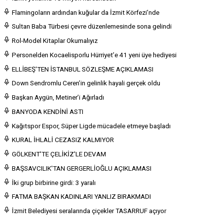
Flamingoların ardından kuğular da İzmit Körfezi’nde
Sultan Baba Türbesi çevre düzenlemesinde sona gelindi
Rol-Model Kitaplar Okumalıyız
Personelden Kocaelisporlu Hürriyet’e 41 yeni üye hediyesi
ELLİBEŞ'TEN İSTANBUL SÖZLEŞME AÇIKLAMASI
Down Sendromlu Ceren’in gelinlik hayali gerçek oldu
Başkan Aygün, Metiner’i Ağırladı
BANYODA KENDİNİ ASTI
Kağıtspor Espor, Süper Ligde mücadele etmeye başladı
KURAL İHLALİ CEZASIZ KALMIYOR
GÖLKENT'TE ÇELİKİZ'LE DEVAM
BAŞSAVCILIK'TAN GERGERLİOĞLU AÇIKLAMASI
İki grup birbirine girdi: 3 yaralı
FATMA BAŞKAN KADINLARI YANLIZ BIRAKMADI
İzmit Belediyesi seralarında çiçekler TASARRUF açıyor