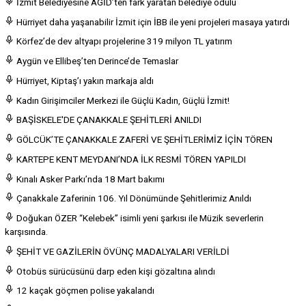
İzmit Belediyesine AGİD’ten fark yaratan belediye ödülü
Hürriyet daha yaşanabilir İzmit için İBB ile yeni projeleri masaya yatırdı
Körfez’de dev altyapı projelerine 319 milyon TL yatırım
Aygün ve Ellibeş’ten Derince’de Temaslar
Hürriyet, Kiptaş’ı yakın markaja aldı
Kadın Girişimciler Merkezi ile Güçlü Kadın, Güçlü İzmit!
BAŞİSKELE'DE ÇANAKKALE ŞEHİTLERİ ANILDI
GÖLCÜK’TE ÇANAKKALE ZAFERİ VE ŞEHİTLERİMİZ İÇİN TÖREN
KARTEPE KENT MEYDANI’NDA İLK RESMİ TÖREN YAPILDI
Kınalı Asker Parkı’nda 18 Mart bakımı
Çanakkale Zaferinin 106. Yıl Dönümünde Şehitlerimiz Anıldı
Doğukan ÖZER “Kelebek” isimli yeni şarkısı ile Müzik severlerin
karşısında.
ŞEHİT VE GAZİLERİN ÖVÜNÇ MADALYALARI VERİLDİ
Otobüs sürücüsünü darp eden kişi gözaltına alındı
12 kaçak göçmen polise yakalandı