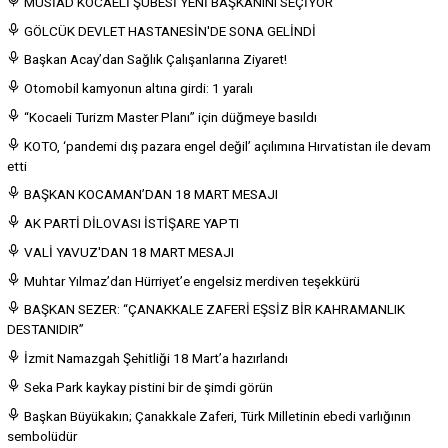
MÜSİAD KOCAELİ ŞUBESİ YENİ BAŞKANINI SEÇİYOR
GÖLCÜK DEVLET HASTANESİN'DE SONA GELİNDİ
Başkan Acay’dan Sağlık Çalışanlarına Ziyaret!
Otomobil kamyonun altına girdi: 1 yaralı
“Kocaeli Turizm Master Planı” için düğmeye basıldı
KOTO, ‘pandemi dış pazara engel değil’ açılımına Hırvatistan ile devam
etti
BAŞKAN KOCAMAN’DAN 18 MART MESAJI
AK PARTİ DİLOVASI İSTİŞARE YAPTI
VALİ YAVUZ'DAN 18 MART MESAJI
Muhtar Yılmaz’dan Hürriyet’e engelsiz merdiven teşekkürü
BAŞKAN SEZER: “ÇANAKKALE ZAFERİ EŞSİZ BİR KAHRAMANLIK
DESTANIDIR”
İzmit Namazgah Şehitliği 18 Mart’a hazırlandı
Seka Park kaykay pistini bir de şimdi görün
Başkan Büyükakın; Çanakkale Zaferi, Türk Milletinin ebedi varlığının
sembolüdür