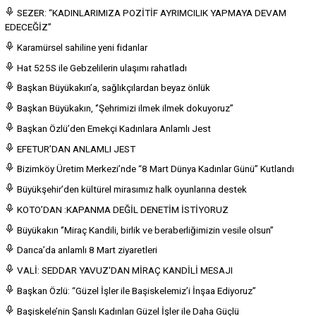
SEZER: “KADINLARIMIZA POZİTİF AYRIMCILIK YAPMAYA DEVAM
EDECEĞİZ”
Karamürsel sahiline yeni fidanlar
Hat 525S ile Gebzelilerin ulaşımı rahatladı
Başkan Büyükakın’a, sağlıkçılardan beyaz önlük
Başkan Büyükakın, ‘’Şehrimizi ilmek ilmek dokuyoruz’’
Başkan Özlü’den Emekçi Kadınlara Anlamlı Jest
EFETUR’DAN ANLAMLI JEST
Bizimköy Üretim Merkezi’nde “8 Mart Dünya Kadınlar Günü” Kutlandı
Büyükşehir’den kültürel mirasımız halk oyunlarına destek
KOTO’DAN :KAPANMA DEĞİL DENETİM İSTİYORUZ
Büyükakın ‘’Miraç Kandili, birlik ve beraberliğimizin vesile olsun’’
Darıca’da anlamlı 8 Mart ziyaretleri
VALİ: SEDDAR YAVUZ'DAN MİRAÇ KANDİLİ MESAJI
Başkan Özlü: “Güzel İşler ile Başiskelemiz’i İnşaa Ediyoruz”
Başiskele’nin Şanslı Kadınları Güzel İşler ile Daha Güçlü