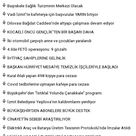
Başiskele Sağlık Turizminin Merkezi Olacak
Vadi İzmit’te kafeterya için başvurular YARIN bitiyor
Dilovası Bağdat Caddesi’nde altyapı çalışması devam ediyor
KOCAELİ ÖNCÜ GENÇLİK’TEN BİR BAŞARI DAHA
İki otomobil çarpıştı anne ve çocukları yaralandı
4 ilde FETÖ operasyonu: 9 gözaltı
İHTİYAÇ SAHİPLERİNE GELİNLİK
BAŞKAN HÜRRİYET MESAİYE TEMİZLİK İŞÇİLERİYLE BAŞLADI
Kural ihlali yapan 498 kişiye para cezası
Covid tedbirlerine uymayan kafeye para cezası
Büyükşehir’den “İstiklal Yolunda Çanakkale” programı
İzmit Belediyesi Yeşilova’nın kaldırımlarını yeniliyor
BÜYÜKŞEHİR'DEN ABONELERE BÜYÜK DESTEK
CİNAYET'İN SEBEBİ ARAŞTIRILIYOR
Elektrikli Araç ve Batarya Üretim Tesisinin Protokolü’nde İmzalar Atıldı