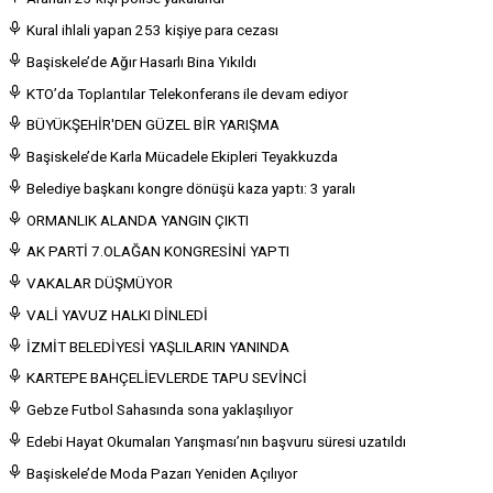
Kural ihlali yapan 253 kişiye para cezası
Başiskele’de Ağır Hasarlı Bina Yıkıldı
KTO’da Toplantılar Telekonferans ile devam ediyor
BÜYÜKŞEHİR'DEN GÜZEL BİR YARIŞMA
Başiskele’de Karla Mücadele Ekipleri Teyakkuzda
Belediye başkanı kongre dönüşü kaza yaptı: 3 yaralı
ORMANLIK ALANDA YANGIN ÇIKTI
AK PARTİ 7.OLAĞAN KONGRESİNİ YAPTI
VAKALAR DÜŞMÜYOR
VALİ YAVUZ HALKI DİNLEDİ
İZMİT BELEDİYESİ YAŞLILARIN YANINDA
KARTEPE BAHÇELİEVLERDE TAPU SEVİNCİ
Gebze Futbol Sahasında sona yaklaşılıyor
Edebi Hayat Okumaları Yarışması’nın başvuru süresi uzatıldı
Başiskele’de Moda Pazarı Yeniden Açılıyor