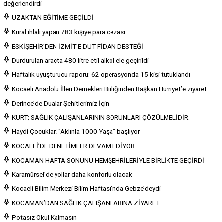
değerlendirdi
UZAKTAN EĞİTİME GEÇİLDİ
Kural ihlali yapan 783 kişiye para cezası
ESKİŞEHİR’DEN İZMİT’E DUT FİDAN DESTEĞİ
Durdurulan araçta 480 litre etil alkol ele geçirildi
Haftalık uyuşturucu raporu: 62 operasyonda 15 kişi tutuklandı
Kocaeli Anadolu İlleri Dernekleri Birliğinden Başkan Hürriyet’e ziyaret
Derince’de Dualar Şehitlerimiz İçin
KURT; SAĞLIK ÇALIŞANLARININ SORUNLARI ÇÖZÜLMELİDİR.
Haydi Çocuklar! ‘’Aklınla 1000 Yaşa’’ başlıyor
KOCAELİ’DE DENETİMLER DEVAM EDİYOR
KOCAMAN HAFTA SONUNU HEMŞEHRİLERİYLE BİRLİKTE GEÇİRDİ
Karamürsel’de yollar daha konforlu olacak
Kocaeli Bilim Merkezi Bilim Haftası’nda Gebze’deydi
KOCAMAN’DAN SAĞLIK ÇALIŞANLARINA ZİYARET
Potasız Okul Kalmasın