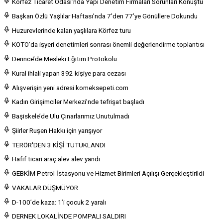
Körfez Ticaret Odası’nda Yapı Denetim Firmaları Sorunları Konuştu
Başkan Özlü Yaşlılar Haftası’nda 7’den 77’ye Gönüllere Dokundu
Huzurevlerinde kalan yaşlılara Körfez turu
KOTO’da işyeri denetimleri sonrası önemli değerlendirme toplantısı
Derince’de Mesleki Eğitim Protokolü
Kural ihlali yapan 392 kişiye para cezası
Alışverişin yeni adresi komeksepeti.com
Kadın Girişimciler Merkezi’nde tefrişat başladı
Başiskele’de Ulu Çınarlarımız Unutulmadı
Şiirler Ruşen Hakkı için yarışıyor
TERÖR'DEN 3 KİŞİ TUTUKLANDI
Hafif ticari araç alev alev yandı
GEBKİM Petrol İstasyonu ve Hizmet Birimleri Açılışı Gerçekleştirildi
VAKALAR DÜŞMÜYOR
D-100’de kaza: 1’i çocuk 2 yaralı
DERNEK LOKALİNDE POMPALI SALDIRI