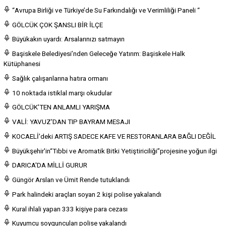
“Avrupa Birliği ve Türkiye’de Su Farkındalığı ve Verimliliği Paneli “
GÖLCÜK ÇOK ŞANSLI BİR İLÇE
Büyükakın uyardı: Arsalarınızı satmayın
Başiskele Belediyesi’nden Geleceğe Yatırım: Başiskele Halk
Kütüphanesi
Sağlık çalışanlarına hatıra ormanı
10 noktada istiklal marşı okudular
GÖLCÜK'TEN ANLAMLI YARIŞMA
VALİ: YAVUZ'DAN TIP BAYRAM MESAJI
KOCAELİ'deki ARTIŞ SADECE KAFE VE RESTORANLARA BAĞLI DEĞİL
Büyükşehir'in“Tıbbi ve Aromatik Bitki Yetiştiriciliği”projesine yoğun ilgi
DARICA'DA MİLLİ GURUR
Güngör Arslan ve Ümit Rende tutuklandı
Park halindeki araçları soyan 2 kişi polise yakalandı
Kural ihlali yapan 333 kişiye para cezası
Kuyumcu soyguncuları polise yakalandı