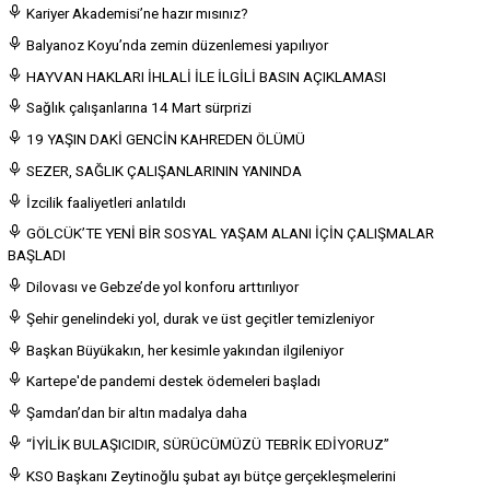
Kariyer Akademisi’ne hazır mısınız?
Balyanoz Koyu’nda zemin düzenlemesi yapılıyor
HAYVAN HAKLARI İHLALİ İLE İLGİLİ BASIN AÇIKLAMASI
Sağlık çalışanlarına 14 Mart sürprizi
19 YAŞIN DAKİ GENCİN KAHREDEN ÖLÜMÜ
SEZER, SAĞLIK ÇALIŞANLARININ YANINDA
İzcilik faaliyetleri anlatıldı
GÖLCÜK’TE YENİ BİR SOSYAL YAŞAM ALANI İÇİN ÇALIŞMALAR
BAŞLADI
Dilovası ve Gebze’de yol konforu arttırılıyor
Şehir genelindeki yol, durak ve üst geçitler temizleniyor
Başkan Büyükakın, her kesimle yakından ilgileniyor
Kartepe'de pandemi destek ödemeleri başladı
Şamdan’dan bir altın madalya daha
“İYİLİK BULAŞICIDIR, SÜRÜCÜMÜZÜ TEBRİK EDİYORUZ”
KSO Başkanı Zeytinoğlu şubat ayı bütçe gerçekleşmelerini