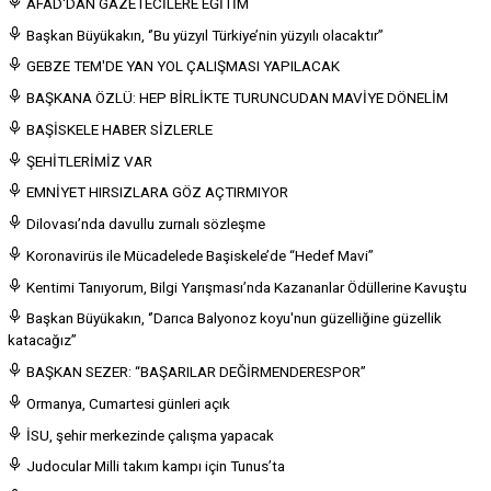
AFAD'DAN GAZETECİLERE EĞİTİM
Başkan Büyükakın, ‘’Bu yüzyıl Türkiye’nin yüzyılı olacaktır’’
GEBZE TEM'DE YAN YOL ÇALIŞMASI YAPILACAK
BAŞKANA ÖZLÜ: HEP BİRLİKTE TURUNCUDAN MAVİYE DÖNELİM
BAŞİSKELE HABER SİZLERLE
ŞEHİTLERİMİZ VAR
EMNİYET HIRSIZLARA GÖZ AÇTIRMIYOR
Dilovası’nda davullu zurnalı sözleşme
Koronavirüs ile Mücadelede Başiskele’de “Hedef Mavi”
Kentimi Tanıyorum, Bilgi Yarışması’nda Kazananlar Ödüllerine Kavuştu
Başkan Büyükakın, ‘’Darıca Balyonoz koyu'nun güzelliğine güzellik
katacağız’’
BAŞKAN SEZER: “BAŞARILAR DEĞİRMENDERESPOR”
Ormanya, Cumartesi günleri açık
İSU, şehir merkezinde çalışma yapacak
Judocular Milli takım kampı için Tunus’ta