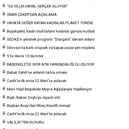
“50 YILLIK HAYAL GERÇEK OLUYOR”
ÖMER ÇEKER‘DEN AÇIKLAMA
HAYATA DEĞER KATAN KADINLAR PLAKET TÖRENİ
Büyükşehir, kadın muhtarların kadınlar gününü kutladı
SEDAŞ’ın yetenek programı “Stargate” devam ediyor.
Dilovası’na katlı otopark ve kapalı pazar yeri müjdesi
5’te devre 10’da biter
BAŞİSKELE’DE SIFIR ATIK FARKINDALIĞI OLUŞUYOR
Babalı Sahili’ne anlamlı hatıra ormanı
Cedit’te ilk imza 22 Mart’ta atılacak
Mavi Yeşil Başiskele Meyve Ağaçlarıyla Yeşilleniyor
Bıyık, Bakan Soylu’yu ziyaret etti
Başkan Acay’dan Miraç Kandili mesajı!
Cedit’te ilk imza 22 Mart’ta atılacak
VALİLİK'TEN DUYURU