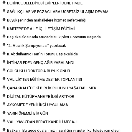
DERİNCE BELEDİYESİ EKİPLERİ DENETİMDE
SAĞLIKÇILAR VE ECZACILARA ÜCRETSİZ ULAŞIM DEVAM
Büyükşehir’den mahallelere hizmet seferberliği
KARTEPE’DE AİLE İÇİ İLETİŞİM EĞİTİMİ
Başiskele’de Karla Mücadele Ekipleri Görevinin Başında
‘’2. Atıcılık Şampiyonası’’ yapılacak
II. Abdülhamid Han’ın Torunu Başiskele’de
İNTİHAR EDEN GENÇ AĞIR YARALANDI
GÖLCÜKLÜ DOKTOR'A BÜYÜK ONUR
VALİLİK'TEN EĞİTİME DESTEK TOPLANTISI
ÇANAKKALE'DE Kİ BİRLİK RUHUNU YAŞATABİLMEK
DİJİTAL KÜTÜPHANE'YE İLGİ ARTIYOR
AYKOME'DE YENİLİKÇİ UYGULAMA
YARIN ÖNEMLİ BİR GÜN
VALİ YAVU'DAN BERAT KANDİLİ MESAJI
Başkan : Bu gece dualarımız insanlığın virüsten kurtuluşu için olsun