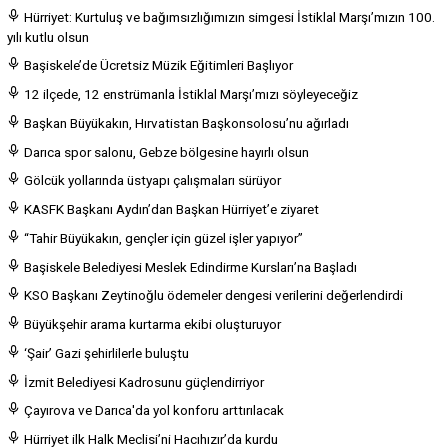
Hürriyet: Kurtuluş ve bağımsızlığımızın simgesi İstiklal Marşı’mızın 100.
yılı kutlu olsun
Başiskele’de Ücretsiz Müzik Eğitimleri Başlıyor
12 ilçede, 12 enstrümanla İstiklal Marşı’mızı söyleyeceğiz
Başkan Büyükakın, Hırvatistan Başkonsolosu’nu ağırladı
Darıca spor salonu, Gebze bölgesine hayırlı olsun
Gölcük yollarında üstyapı çalışmaları sürüyor
KASFK Başkanı Aydın’dan Başkan Hürriyet’e ziyaret
“Tahir Büyükakın, gençler için güzel işler yapıyor”
Başiskele Belediyesi Meslek Edindirme Kursları’na Başladı
KSO Başkanı Zeytinoğlu ödemeler dengesi verilerini değerlendirdi
Büyükşehir arama kurtarma ekibi oluşturuyor
‘Şair’ Gazi şehirlilerle buluştu
İzmit Belediyesi Kadrosunu güçlendirriyor
Çayırova ve Darıca'da yol konforu arttırılacak
Hürriyet ilk Halk Meclisi’ni Hacıhızır’da kurdu