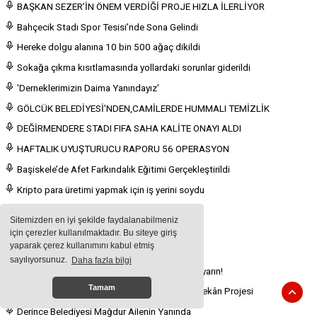
BAŞKAN SEZER’İN ÖNEM VERDİĞİ PROJE HIZLA İLERLİYOR
Bahçecik Stadı Spor Tesisi’nde Sona Gelindi
Hereke dolgu alanına 10 bin 500 ağaç dikildi
Sokağa çıkma kısıtlamasında yollardaki sorunlar giderildi
'Derneklerimizin Daima Yanındayız'
GÖLCÜK BELEDİYESİ’NDEN,CAMİLERDE HUMMALI TEMİZLİK
DEĞİRMENDERE STADI FIFA SAHA KALİTE ONAYI ALDI
HAFTALIK UYUŞTURUCU RAPORU 56 OPERASYON
Başiskele’de Afet Farkındalık Eğitimi Gerçekleştirildi
Kripto para üretimi yapmak için iş yerini soydu
Kural ihlali yapan 550 kişiye para cezası
Sitemizden en iyi şekilde faydalanabilmeniz
DOĞA SPORLARININ BAŞKENTİ KOCAELİ
için çerezler kullanılmaktadır. Bu siteye giriş
yaparak çerez kullanımını kabul etmiş
SAMET ENGEL TANIMIYOR
sayılıyorsunuz.
Daha fazla bilgi
Vergi borcu yapılandırma taksiti için son gün yarın!
Tamam
Büyükşehir’den 65 yaş ve üzeri için Tedbir-i Mekân Projesi
Derince Belediyesi Mağdur Ailenin Yanında