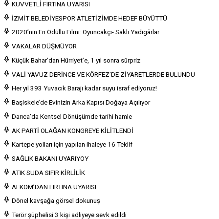
KUVVETLİ FIRTINA UYARISI
İZMİT BELEDİYESPOR ATLETİZİMDE HEDEF BÜYÜTTÜ
2020’nin En Ödüllü Filmi: Oyuncakçı- Saklı Yadigârlar
VAKALAR DÜŞMÜYOR
Küçük Bahar’dan Hürriyet’e, 1 yıl sonra sürpriz
VALİ YAVUZ DERİNCE VE KÖRFEZ’DE ZİYARETLERDE BULUNDU
Her yıl 393 Yuvacık Barajı kadar suyu israf ediyoruz!
Başiskele’de Evinizin Arka Kapısı Doğaya Açılıyor
Darıca’da Kentsel Dönüşümde tarihi hamle
AK PARTİ OLAĞAN KONGREYE KİLİTLENDİ
Kartepe yolları için yapılan ihaleye 16 Teklif
SAĞLIK BAKANI UYARIYOY
ATIK SUDA SIFIR KİRLİLİK
AFKOM’DAN FIRTINA UYARISI
Dönel kavşağa görsel dokunuş
Terör şüphelisi 3 kişi adliyeye sevk edildi