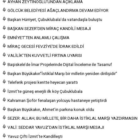
AYHAN ZEYTİNOĞLU'UNDAN AÇIKLAMA
GÖLCÜK BELEDİYESİ AĞAÇLANDIRMA DEVAM EDİYOR
Başkan Hürriyet, Çubuklubala’da vatandaşla buluştu
BAŞKAN SEZER’DEN MİRAÇ KANDİLİ MESAJI
EMNİYET'TEN ANLAMLI ÇALIŞMA
MİRAÇ GECESİ FEVZİYE'DE İDRAK EDİLDİ
VALİLİK'TEN KUVVETLİ FIRTINA UYARISI
Başiskele’de İmar Projelerinde Dijital İnceleme ile Tasarruf
Başkan Büyükakın‘’İstiklal Marşı bir milletin yeniden dirilişidir’’
Teleferik projesi kentte heyecan yarattı
İzmit’te güneş enerjili ilk köy Çubuklubala
Kahraman Şoför fenalaşan yolcuyu hastaneye yetiştirdi
Başkan Büyükakın, Ahmet’in parkına konuk oldu
SEZER: ALLAH; BU MİLLETE, BİR DAHA İSTİKLAL MARŞI YAZDIRMASIN
VALİ: SEDDAR YAVUZ'DAN İSTİKLAL MARŞI MESAJI
Yavuz Çifti İzmit’te Kandilleşti