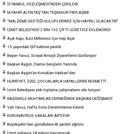
İSTANBUL SÖZLEŞMESİ'NDEN ÇEKİLDİK
M.FAHRİ ALTINTAŞ'TAN TEŞEKKÜR PAYLAŞIMI
“MALZEME DESTEĞİ KULÜPLERİMİZ İÇİN HAYIRLI OLACAKTIR”
İZMİT BELEDİYESİ 2 BİN 132 ÇİFTİ ÜCRETSİZ EVLENDİRDİ
Açık Kapı, Aziz Milletimiz İçin Hep Açık
15 yaşındaki Elif kalbine yenildi
Bayan Yavuz, Sosyal Amaçlı Ziyaretlerini Sürdürüyor
Başkan Aygün, Daima Gençlerin Yanında
Başkan Aygün’ün Konukları Hakkari’den
HÜRRİYET, ÖZEL ÇOCUKLARLA HAYALLERİNİ RESMETTİ
İzmit Belediyesi atık toplama çalışmalarını sıkı tutuyor
BAŞİSKELE MUHTARLAR DERNEĞİNDE BAŞKAN DEĞİŞMEDİ
Vali Yavuz, Hafta Sonu Denetimlerine Katıldı
KORONAVİRÜS VAKALARI ARTIYOR
Büyükşehir’den gönüllülere ilk yardım eğitimi
İzmit yollarına 18 milyon harcanacak