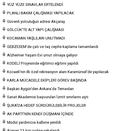
YÜZ YÜZE SINAVLAR ERTELENDİ
PLANLI BAKIM ÇALIŞMASI YAPILACAK
Güvenli yolculuğun adresi Akçaray
GÖLCÜK'TE ALT YAPI ÇALIŞMASI
KOCAMAN YAŞLILARI UNUTMADI
GEBZESEM’de çatı ve taş cephe kaplama tamamlandı
Alzheimer Yaşam Evi umut olmaya geliyor
KODELİ Projesinde eğitimci eğitimi yapıldı
Kocaeli’nin ilk özel rekreasyon alanı Karamürsel’de yapılacak
KARLA MÜCADELE EKİPLERİ GÖREV BAŞINDA
Başkan Aygün’den Ankara’da Temasları
Sanat Akademisi başvuruları İzmit sınırlarını aştı
ŞURA'DA HEDEF SÜRDÜRÜLEBİLİR PROJELER
AK PARTİ’NİN KENDİ DÜŞMANI İÇİNDE
Müdür yardımcısı kalbine yenildi
Aranan 23 kişi polise yakalandı