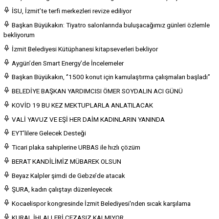
İSU, İzmit’te terfi merkezleri revize ediliyor
Başkan Büyükakın: Tiyatro salonlarında buluşacağımız günleri özlemle
bekliyorum
İzmit Belediyesi Kütüphanesi kitapseverleri bekliyor
Aygün’den Smart Energy’de İncelemeler
Başkan Büyükakın, ‘’1500 konut için kamulaştırma çalışmaları başladı’’
BELEDİYE BAŞKAN YARDIMCISI ÖMER SOYDALIN ACI GÜNÜ
KOVİD 19 BU KEZ MEKTUPLARLA ANLATILACAK
VALİ YAVUZ VE EŞİ HER DAİM KADINLARIN YANINDA
EYT’lilere Gelecek Desteği
Ticari plaka sahiplerine URBAS ile hızlı çözüm
BERAT KANDİLİMİZ MÜBAREK OLSUN
Beyaz Kalpler şimdi de Gebze’de atacak
ŞURA, kadın çalıştayı düzenleyecek
Kocaelispor kongresinde İzmit Belediyesi'nden sıcak karşılama
KURAL İHLALLERİ CEZASIZ KALMIYOR