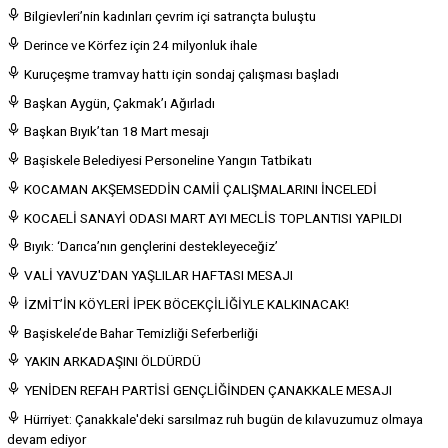
Bilgievleri’nin kadınları çevrim içi satrançta buluştu
Derince ve Körfez için 24 milyonluk ihale
Kuruçeşme tramvay hattı için sondaj çalışması başladı
Başkan Aygün, Çakmak’ı Ağırladı
Başkan Bıyık’tan 18 Mart mesajı
Başiskele Belediyesi Personeline Yangın Tatbikatı
KOCAMAN AKŞEMSEDDİN CAMİİ ÇALIŞMALARINI İNCELEDİ
KOCAELİ SANAYİ ODASI MART AYI MECLİS TOPLANTISI YAPILDI
Bıyık: ‘Darıca’nın gençlerini destekleyeceğiz’
VALİ YAVUZ'DAN YAŞLILAR HAFTASI MESAJI
İZMİT’İN KÖYLERİ İPEK BÖCEKÇİLİĞİYLE KALKINACAK!
Başiskele’de Bahar Temizliği Seferberliği
YAKIN ARKADAŞINI ÖLDÜRDÜ
YENİDEN REFAH PARTİSİ GENÇLİĞİNDEN ÇANAKKALE MESAJI
Hürriyet: Çanakkale'deki sarsılmaz ruh bugün de kılavuzumuz olmaya
devam ediyor