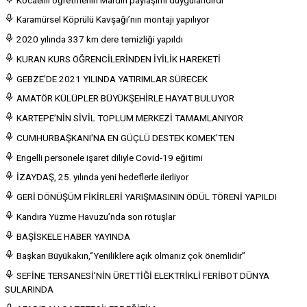
Karamürsel Köprülü Kavşağı’nın montajı yapılıyor
2020 yılında 337 km dere temizliği yapıldı
KURAN KURS ÖĞRENCİLERİNDEN İYİLİK HAREKETİ
GEBZE'DE 2021 YILINDA YATIRIMLAR SÜRECEK
AMATÖR KÜLÜPLER BÜYÜKŞEHİRLE HAYAT BULUYOR
KARTEPE’NİN SİVİL TOPLUM MERKEZİ TAMAMLANIYOR
CUMHURBAŞKANI'NA EN GÜÇLÜ DESTEK KOMEK'TEN
Engelli personele işaret diliyle Covid-19 eğitimi
İZAYDAŞ, 25. yılında yeni hedeflerle ilerliyor
GERİ DÖNÜŞÜM FİKİRLERİ YARIŞMASININ ÖDÜL TÖRENİ YAPILDI
Kandıra Yüzme Havuzu’nda son rötuşlar
BAŞİSKELE HABER YAYINDA
Başkan Büyükakın,‘’Yeniliklere açık olmanız çok önemlidir’’
SEFİNE TERSANESİ’NİN ÜRETTİĞİ ELEKTRİKLİ FERİBOT DÜNYA
SULARINDA