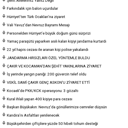
Şehit Ailelerimiz Yalnız Değil
Farkındalık için balon uçurdular
Hürriyet’ten Türk Ocakları’na ziyaret
Vali Yavuz'dan Nevruz Bayramı Mesajı
Personelden Hürriyet’e büyük doğum günü sürprizi
Yamaç paraşütü yaparken asılı kalan kişiyi jandarma kurtardı
22 yıl hapis cezası ile aranan kişi polise yakalandı
JANDARMA HIRSIZLARI ÖZEL YÖNTEMLE BULDU
ÇAKIR VE KOCAMAN’DAN ŞEHİT YAKINLARINA ZİYARET
İş yerinde yangın paniği: 200 güvercin telef oldu
VEKİL SAMİ ÇAKIR GENÇ ASKON'U ZİYARET ETTİ
Kocaeli’de PKK/KCK operasyonu: 3 gözaltı
Kural ihlali yapan 400 kişiye para cezası
Başkan Büyükakın: Nevruz’da gönüllerimize cemreler düşsün
Kandıra’nı Asfaltları yenilenecek
Büyükşehirden çiftçilere yüzde 50 hibeli tohum desteği