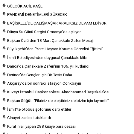
GÖLCÜK ACİL KAŞE
PANDEMİ DENETİMLERİ SÜRECEK
BAŞİSKELE’DE ÇALIŞMAŞAR ARALIKSIZ DEVAM EDİYOR
Dünya Su Günü Sergisi Ormanya’da açılıyor
Başkan Özlü’den 18 Mart Çanakkale Zaferi Mesajı
Büyükşehir’den “Yerel Hayvan Koruma Görevlisi Eğitimi”
İzmit Belediyesinden duygusal Çanakkale klibi
Darıca’da Çanakkale Zaferi'nin 106. yılı kutlandı
Derince’de Gençler İçin Bir Tesis Daha
Akçaray’da bir sonraki istasyon Conkbayırı
Kuveyt İstanbul Başkonsolosu Almohammad Başiskele’de
Başkan Söğüt, “Fikriniz de eleştiriniz de bizim için kıymetli”
İzmit'te otobüs şoförünü darp ettiler
Cinayet zanlısı tutuklandı
Kural ihlali yapan 288 kişiye para cezası